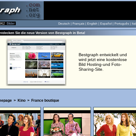
962
Bilder
Deutsch |
Français
|
English
|
Español
|
Português
|
Ita
ntdecken Sie die neue Version von Bestgraph in Beta!
Bestgraph entwickelt und
wird jetzt eine kostenlose
Bild Hosting-und Foto-
Sharing-Site.
epage
>
Kino
>
France boutique