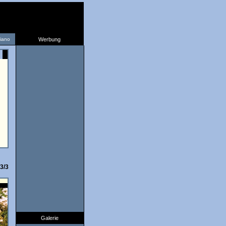
liano
Werbung
3/3
Galerie