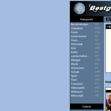
26 
Kategorien
Berühmtheiten
759
< E
Charakter
1038
Feste
1356
Gastronomie
837
Haus...
742
Informatik
1644
Kino
2955
Kultur
467
Landschaften...
940
Mangas
1726
Musik
828
Schrecken
645
Schule
1080
Sport
1265
Tiere
4457
Hom
Transport
976
Videospiele
4601
Weltraum
350
Wirtschaft
296
Galerie