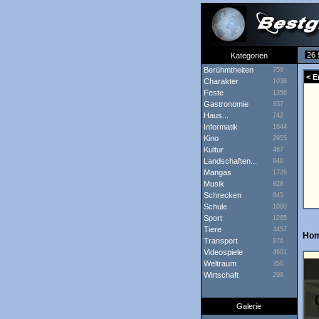
26 
Kategorien
Berühmtheiten
759
< E
Charakter
1038
Feste
1356
Gastronomie
837
Haus...
742
Informatik
1644
Kino
2955
Kultur
467
Landschaften...
940
Mangas
1726
Musik
828
Schrecken
645
Schule
1080
Sport
1265
Tiere
4457
Hom
Transport
976
Videospiele
4601
Weltraum
350
Wirtschaft
296
Galerie