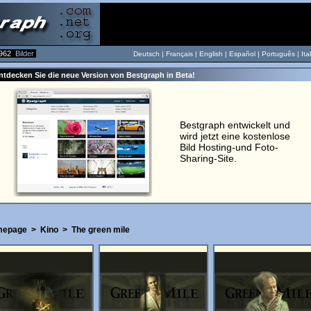
962
Bilder
Deutsch |
Français
|
English
|
Español
|
Português
|
Ita
ntdecken Sie die neue Version von Bestgraph in Beta!
Bestgraph entwickelt und
wird jetzt eine kostenlose
Bild Hosting-und Foto-
Sharing-Site.
epage
>
Kino
>
The green mile