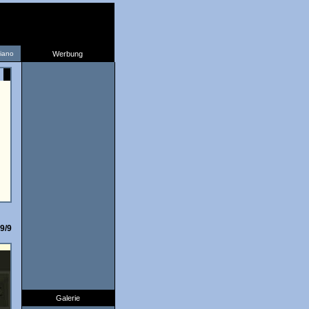
liano
Werbung
9/9
Galerie