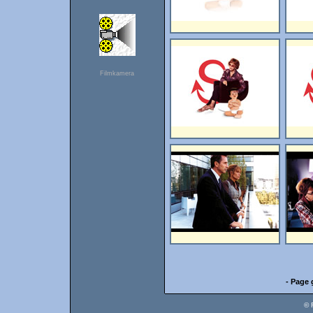
Filmkamera
- Page 
© 