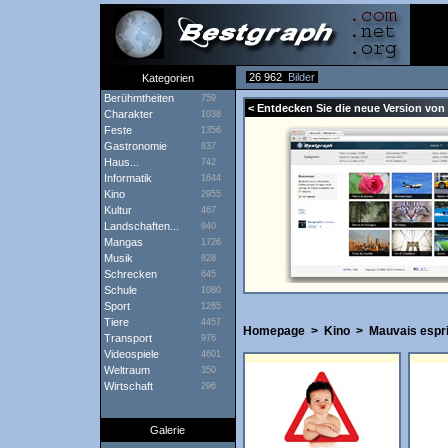
26 962
Bilder
Kategorien
Berühmtheiten
759
< Entdecken Sie die neue Version von 
Charakter
1038
Feste
1356
Gastronomie
837
Haus...
742
Informatik
1644
Kino
2955
Kultur
467
Landschaften...
940
Mangas
1726
Musik
828
Schrecken
645
Schule
1080
Sport
1265
Tiere
4457
Homepage
>
Kino
>
Mauvais espri
Transport
976
Videospiele
4601
Weltraum
350
Wirtschaft
296
Galerie