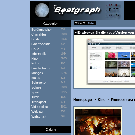
26 962
Bilder
Kategorien
Berühmtheiten
759
< Entdecken Sie die neue Version von
Charakter
1038
Feste
1356
Gastronomie
837
Haus...
742
Informatik
1644
Kino
2955
Kultur
467
Landschaften...
940
Mangas
1726
Musik
828
Schrecken
645
Schule
1080
Sport
1265
Tiere
4457
Homepage
>
Kino
>
Romeo must 
Transport
976
Videospiele
4601
Weltraum
350
Wirtschaft
296
Galerie