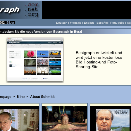
962
Bilder
Deutsch |
Français
|
English
|
Español
|
Português
|
Ita
ntdecken Sie die neue Version von Bestgraph in Beta!
Bestgraph entwickelt und
wird jetzt eine kostenlose
Bild Hosting-und Foto-
Sharing-Site.
epage
>
Kino
>
About Schmidt