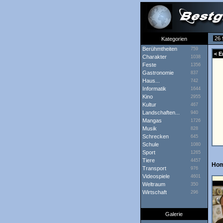
26 
Kategorien
Berühmtheiten
759
< E
Charakter
1038
Feste
1356
Gastronomie
837
Haus...
742
Informatik
1644
Kino
2955
Kultur
467
Landschaften...
940
Mangas
1726
Musik
828
Schrecken
645
Schule
1080
Sport
1265
Tiere
4457
Hom
Transport
976
Videospiele
4601
Weltraum
350
Wirtschaft
296
Galerie