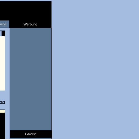
liano
Werbung
3/3
Galerie