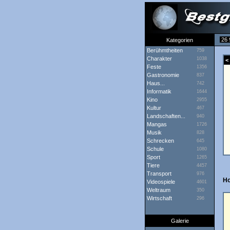
26 
Kategorien
Berühmtheiten
759
Charakter
1038
< 
Feste
1356
Gastronomie
837
Haus...
742
Informatik
1644
Kino
2955
Kultur
467
Landschaften...
940
Mangas
1726
Musik
828
Schrecken
645
Schule
1080
Sport
1265
Tiere
4457
Transport
976
H
Videospiele
4601
Weltraum
350
Wirtschaft
296
Galerie