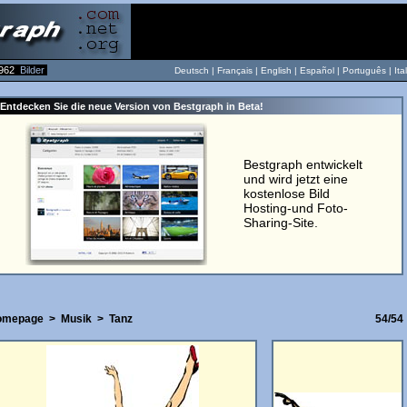
962
Bilder
Deutsch |
Français
|
English
|
Español
|
Português
|
Ita
Entdecken Sie die neue Version von Bestgraph in Beta!
Bestgraph entwickelt
und wird jetzt eine
kostenlose Bild
Hosting-und Foto-
Sharing-Site.
omepage
>
Musik
>
Tanz
54/54