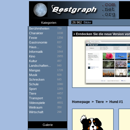
26 962
Bilder
Kategorien
Berühmtheiten
759
Charakter
1038
< Entdecken Sie die neue Version von
Feste
1356
Gastronomie
837
Haus...
742
Informatik
1644
Kino
2955
Kultur
467
Landschaften...
940
Mangas
1726
Musik
828
Schrecken
645
Schule
1080
Sport
1265
Tiere
4457
Transport
976
Homepage
>
Tiere
>
Hund #1
Videospiele
4601
Weltraum
350
Wirtschaft
296
Galerie