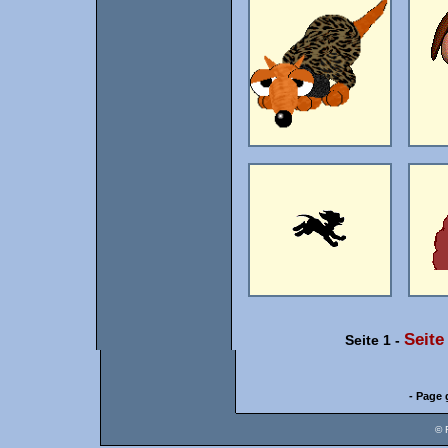
Seite
Seite 1
-
- Page 
© 