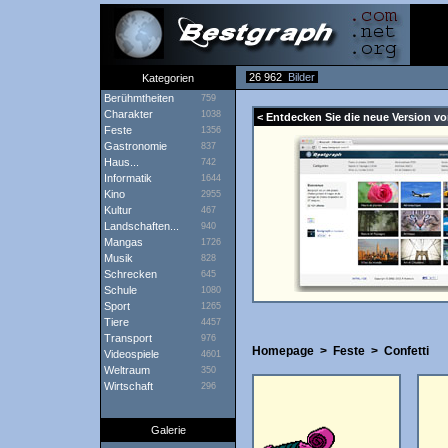
26 962
Bilder
Kategorien
Berühmtheiten
759
Charakter
1038
< Entdecken Sie die neue Version vo
Feste
1356
Gastronomie
837
Haus...
742
Informatik
1644
Kino
2955
Kultur
467
Landschaften...
940
Mangas
1726
Musik
828
Schrecken
645
Schule
1080
Sport
1265
Tiere
4457
Transport
976
Homepage
>
Feste
>
Confetti
Videospiele
4601
Weltraum
350
Wirtschaft
296
Galerie