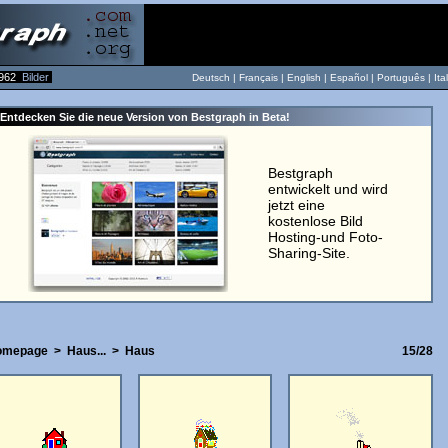
962
Bilder
Deutsch |
Français
|
English
|
Español
|
Português
|
Ita
Entdecken Sie die neue Version von Bestgraph in Beta!
Bestgraph
entwickelt und wird
jetzt eine
kostenlose Bild
Hosting-und Foto-
Sharing-Site.
omepage
>
Haus...
>
Haus
15/28