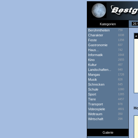
26 
Kategorien
Berühmtheiten
759
Charakter
1038
< 
Feste
1356
Gastronomie
837
Haus...
742
Informatik
1644
Kino
2955
Kultur
467
Landschaften...
940
Mangas
1726
Musik
828
Schrecken
645
Schule
1080
Sport
1265
Tiere
4457
Transport
976
H
Videospiele
4601
Weltraum
350
Wirtschaft
296
Galerie