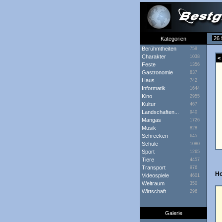
26 
Kategorien
Berühmtheiten
759
Charakter
1038
< 
Feste
1356
Gastronomie
837
Haus...
742
Informatik
1644
Kino
2955
Kultur
467
Landschaften...
940
Mangas
1726
Musik
828
Schrecken
645
Schule
1080
Sport
1265
Tiere
4457
Transport
976
H
Videospiele
4601
Weltraum
350
Wirtschaft
296
Galerie