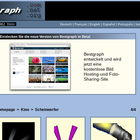
962
Bilder
Deutsch |
Français
|
English
|
Español
|
Português
|
Ita
Entdecken Sie die neue Version von Bestgraph in Beta!
Bestgraph
entwickelt und wird
jetzt eine
kostenlose Bild
Hosting-und Foto-
Sharing-Site.
omepage
>
Kino
>
Scheinwerfer
4/4