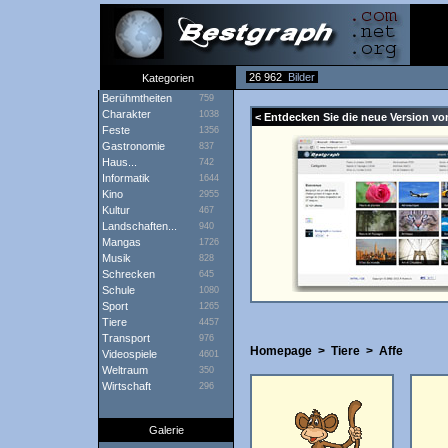
26 962
Bilder
Kategorien
Berühmtheiten
759
Charakter
1038
< Entdecken Sie die neue Version vo
Feste
1356
Gastronomie
837
Haus...
742
Informatik
1644
Kino
2955
Kultur
467
Landschaften...
940
Mangas
1726
Musik
828
Schrecken
645
Schule
1080
Sport
1265
Tiere
4457
Transport
976
Homepage
>
Tiere
>
Affe
Videospiele
4601
Weltraum
350
Wirtschaft
296
Galerie