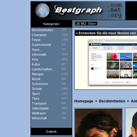
26 962
Bilder
Kategorien
Berühmtheiten
759
< Entdecken Sie die neue Version von 
Charakter
1038
Feste
1356
Gastronomie
837
Haus...
742
Informatik
1644
Kino
2955
Kultur
467
Landschaften...
940
Mangas
1726
Musik
828
Schrecken
645
Schule
1080
Sport
1265
Tiere
4457
Homepage
>
Berühmtheiten
>
Ant
Transport
976
Videospiele
4601
Weltraum
350
Wirtschaft
296
Galerie