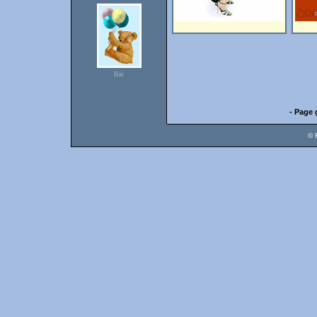
Bär
- Page 
© 