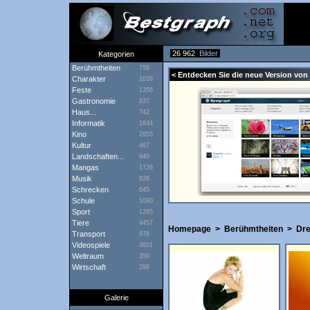
26 962
Bilder
Kategorien
Berühmtheiten
759
< Entdecken Sie die neue Version von
Charakter
1038
Feste
1356
Gastronomie
837
Haus...
742
Informatik
1644
Kino
2955
Kultur
467
Landschaften...
940
Mangas
1726
Musik
828
Schrecken
645
Schule
1080
Sport
1265
Tiere
4457
Homepage
>
Berühmtheiten
>
Dr
Transport
976
Videospiele
4601
Weltraum
350
Wirtschaft
296
Galerie