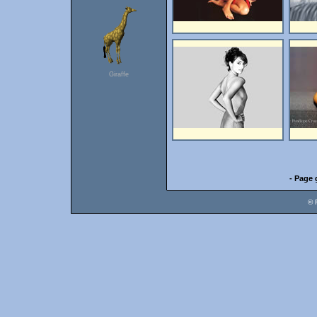
Giraffe
- Page 
© 