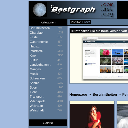
26 962
Bilder
Kategorien
Berühmtheiten
759
< Entdecken Sie die neue Version von 
Charakter
1038
Feste
1356
Gastronomie
837
Haus...
742
Informatik
1644
Kino
2955
Kultur
467
Landschaften...
940
Mangas
1726
Musik
828
Schrecken
645
Schule
1080
Sport
1265
Tiere
4457
Homepage
>
Berühmtheiten
>
Pen
Transport
976
Videospiele
4601
Weltraum
350
Wirtschaft
296
Galerie