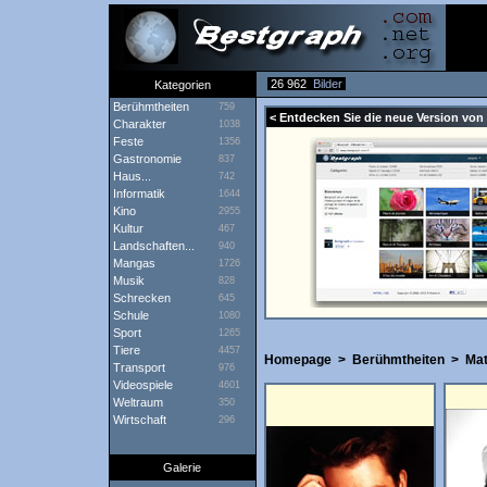
26 962
Bilder
Kategorien
Berühmtheiten
759
< Entdecken Sie die neue Version von 
Charakter
1038
Feste
1356
Gastronomie
837
Haus...
742
Informatik
1644
Kino
2955
Kultur
467
Landschaften...
940
Mangas
1726
Musik
828
Schrecken
645
Schule
1080
Sport
1265
Tiere
4457
Homepage
>
Berühmtheiten
>
Ma
Transport
976
Videospiele
4601
Weltraum
350
Wirtschaft
296
Galerie