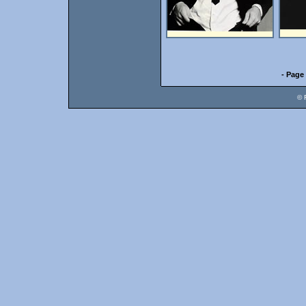
- Page 
© 