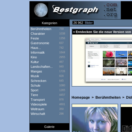
26 962
Bilder
Kategorien
Berühmtheiten
759
< Entdecken Sie die neue Version von 
Charakter
1038
Feste
1356
Gastronomie
837
Haus...
742
Informatik
1644
Kino
2955
Kultur
467
Landschaften...
940
Mangas
1726
Musik
828
Schrecken
645
Schule
1080
Sport
1265
Tiere
4457
Homepage
>
Berühmtheiten
>
Did
Transport
976
Videospiele
4601
Weltraum
350
Wirtschaft
296
Galerie