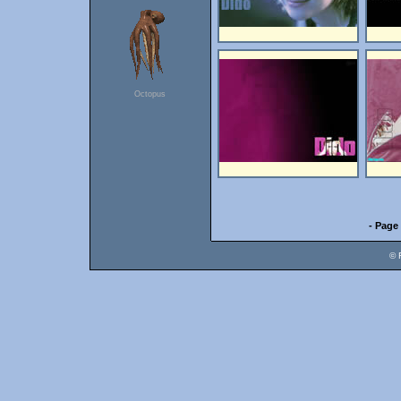
Octopus
- Page 
© 