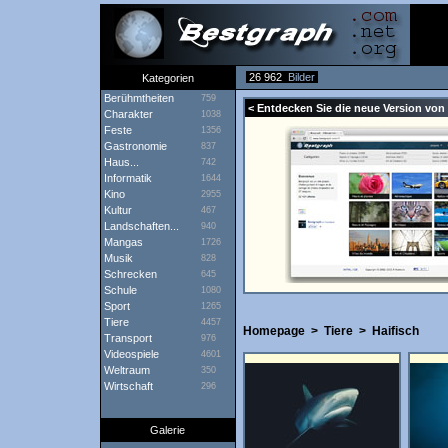
26 962
Bilder
Kategorien
Berühmtheiten
759
< Entdecken Sie die neue Version von 
Charakter
1038
Feste
1356
Gastronomie
837
Haus...
742
Informatik
1644
Kino
2955
Kultur
467
Landschaften...
940
Mangas
1726
Musik
828
Schrecken
645
Schule
1080
Sport
1265
Tiere
4457
Homepage
>
Tiere
>
Haifisch
Transport
976
Videospiele
4601
Weltraum
350
Wirtschaft
296
Galerie