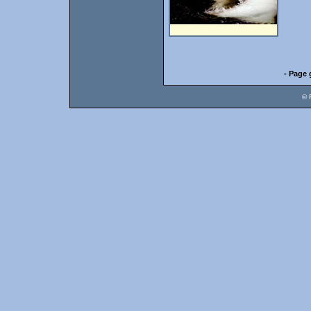
- Page 
© 