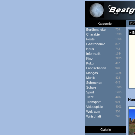
26 
Kategorien
Berühmtheiten
759
< E
Charakter
1038
Feste
1356
Gastronomie
837
Haus...
742
Informatik
1644
Kino
2955
Kultur
467
Landschaften...
940
Mangas
1726
Musik
828
Schrecken
645
Schule
1080
Sport
1265
Tiere
4457
Ho
Transport
976
Videospiele
4601
Weltraum
350
Wirtschaft
296
Galerie