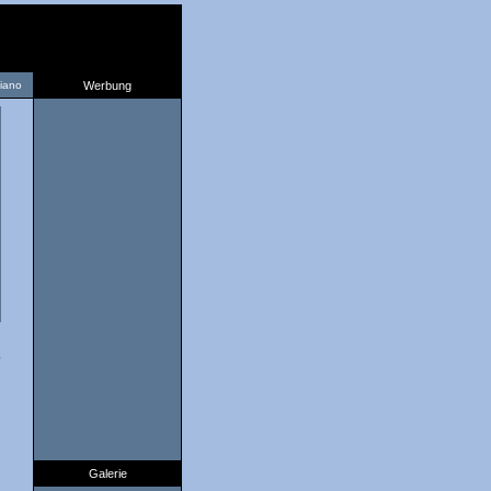
liano
Werbung
7
Galerie