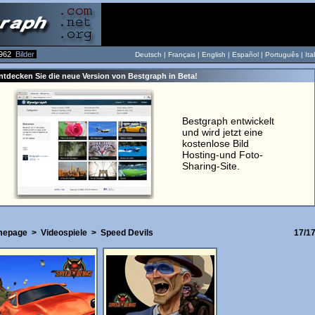
962
Bilder
Deutsch |
Français
|
English
|
Español
|
Português
|
Ita
ntdecken Sie die neue Version von Bestgraph in Beta!
Bestgraph entwickelt
und wird jetzt eine
kostenlose Bild
Hosting-und Foto-
Sharing-Site.
mepage
>
Videospiele
>
Speed Devils
17/1