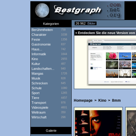
26 962
Bilder
Kategorien
Berühmtheiten
759
< Entdecken Sie die neue Version von
Charakter
1038
Feste
1356
Gastronomie
837
Haus...
742
Informatik
1644
Kino
2955
Kultur
467
Landschaften...
940
Mangas
1726
Musik
828
Schrecken
645
Schule
1080
Sport
1265
Tiere
4457
Homepage
>
Kino
>
8mm
Transport
976
Videospiele
4601
Weltraum
350
Wirtschaft
296
Galerie