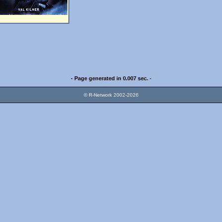
- Page generated in 0.007 sec. -
© R-Network 2002-2026