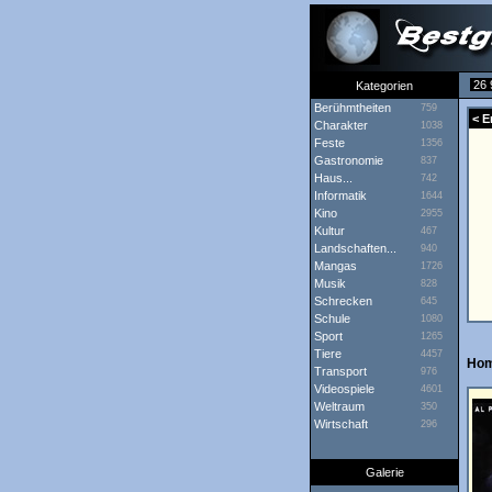
26 
Kategorien
Berühmtheiten
759
< E
Charakter
1038
Feste
1356
Gastronomie
837
Haus...
742
Informatik
1644
Kino
2955
Kultur
467
Landschaften...
940
Mangas
1726
Musik
828
Schrecken
645
Schule
1080
Sport
1265
Tiere
4457
Ho
Transport
976
Videospiele
4601
Weltraum
350
Wirtschaft
296
Galerie