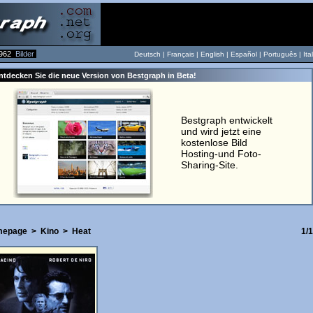
962
Bilder
Deutsch |
Français
|
English
|
Español
|
Português
|
Ita
ntdecken Sie die neue Version von Bestgraph in Beta!
Bestgraph entwickelt
und wird jetzt eine
kostenlose Bild
Hosting-und Foto-
Sharing-Site.
mepage
>
Kino
>
Heat
1/1