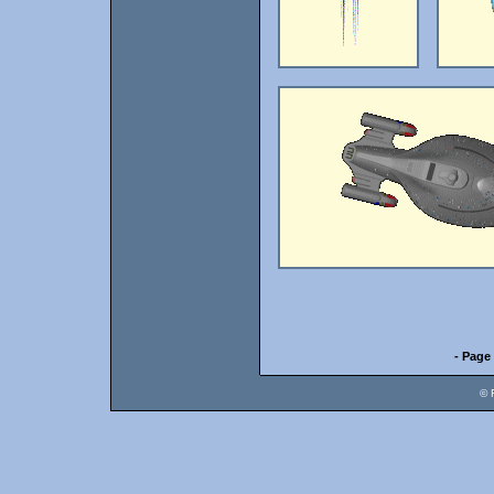
- Page 
© 