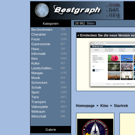
26 962
Bilder
Kategorien
Berühmtheiten
759
Charakter
1038
< Entdecken Sie die neue Version vo
Feste
1356
Gastronomie
837
Haus...
742
Informatik
1644
Kino
2955
Kultur
467
Landschaften...
940
Mangas
1726
Musik
828
Schrecken
645
Schule
1080
Sport
1265
Tiere
4457
Transport
976
Homepage
>
Kino
>
Startrek
Videospiele
4601
Weltraum
350
Wirtschaft
296
Galerie