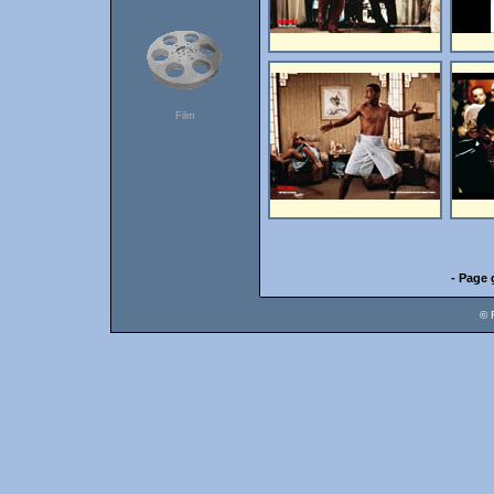
Film
- Page 
© 