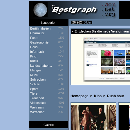
26 962
Bilder
Kategorien
Berühmtheiten
759
< Entdecken Sie die neue Version von 
Charakter
1038
Feste
1356
Gastronomie
837
Haus...
742
Informatik
1644
Kino
2955
Kultur
467
Landschaften...
940
Mangas
1726
Musik
828
Schrecken
645
Schule
1080
Sport
1265
Tiere
4457
Homepage
>
Kino
>
Rush hour
Transport
976
Videospiele
4601
Weltraum
350
Wirtschaft
296
Galerie