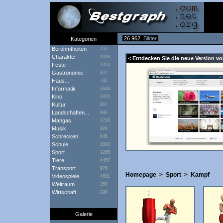
26 962
Bilder
Kategorien
Berühmtheiten
759
Charakter
1038
< Entdecken Sie die neue Version vo
Feste
1356
Gastronomie
837
Haus...
742
Informatik
1644
Kino
2955
Kultur
467
Landschaften...
940
Mangas
1726
Musik
828
Schrecken
645
Schule
1080
Sport
1265
Tiere
4457
Transport
976
Homepage
>
Sport
>
Kampf
Videospiele
4601
Weltraum
350
Wirtschaft
296
Galerie