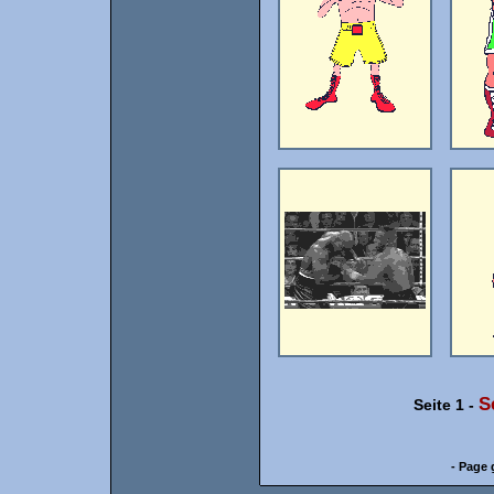
S
Seite 1
-
- Page 