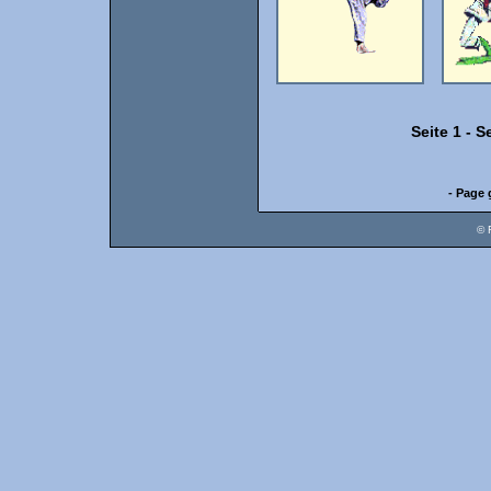
Seite 1
-
Se
- Page 
© 