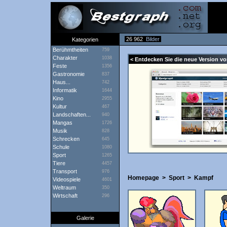
26 962
Bilder
Kategorien
Berühmtheiten
759
Charakter
1038
< Entdecken Sie die neue Version vo
Feste
1356
Gastronomie
837
Haus...
742
Informatik
1644
Kino
2955
Kultur
467
Landschaften...
940
Mangas
1726
Musik
828
Schrecken
645
Schule
1080
Sport
1265
Tiere
4457
Transport
976
Homepage
>
Sport
>
Kampf
Videospiele
4601
Weltraum
350
Wirtschaft
296
Galerie