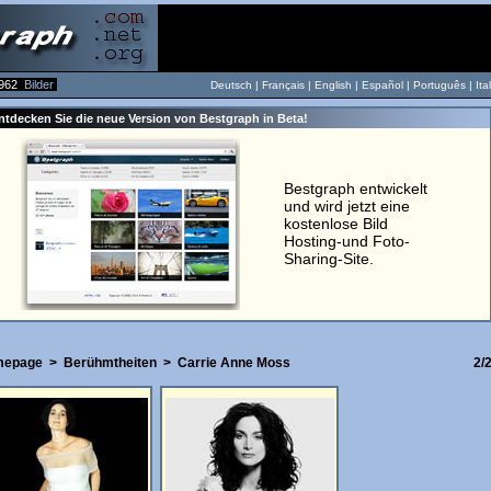
962
Bilder
Deutsch |
Français
|
English
|
Español
|
Português
|
Ita
ntdecken Sie die neue Version von Bestgraph in Beta!
Bestgraph entwickelt
und wird jetzt eine
kostenlose Bild
Hosting-und Foto-
Sharing-Site.
mepage
>
Berühmtheiten
>
Carrie Anne Moss
2/