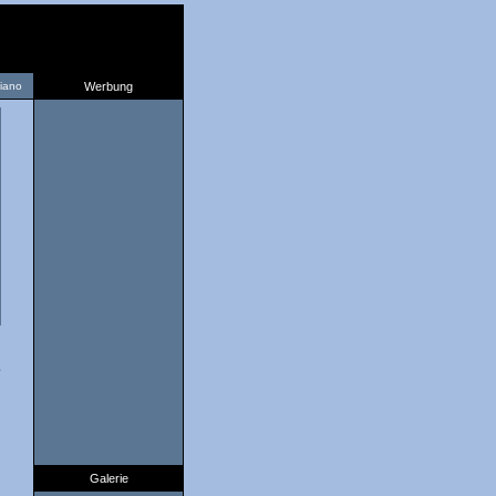
liano
Werbung
2
Galerie