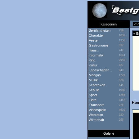
26 
Kategorien
Berühmtheiten
759
< E
Charakter
1038
Feste
1356
Gastronomie
837
Haus...
742
Informatik
1644
Kino
2955
Kultur
467
Landschaften...
940
Mangas
1726
Musik
828
Schrecken
645
Schule
1080
Sport
1265
Tiere
4457
Ho
Transport
976
Videospiele
4601
Weltraum
350
Wirtschaft
296
Galerie