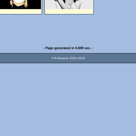
- Page generated in 0.009 sec. -
© R-Network 2002-2026